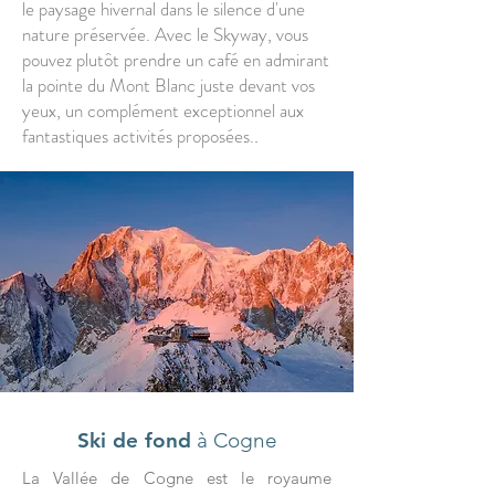
le paysage hivernal dans le silence d'une
nature préservée. Avec le Skyway, vous
pouvez plutôt prendre un café en admirant
la pointe du Mont Blanc juste devant vos
yeux, un complément exceptionnel aux
fantastiques activités proposées.
.
Ski de fond
à Cogne
La Vallée de Cogne est le royaume