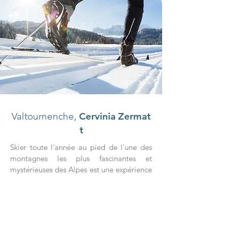
Valtournenche,
Cervinia
Zermat
t
Skier toute l'année au pied de l'une des
montagnes les plus fascinantes et
mystérieuses des Alpes est une expérience
possible : le domaine skiable de
Valtournenche-Cervinia-Zermatt offre des
pistes qui, grâce à la haute altitude des
glaciers du Plateau Rose et du Furggen,
garantissent neige compacte même à la