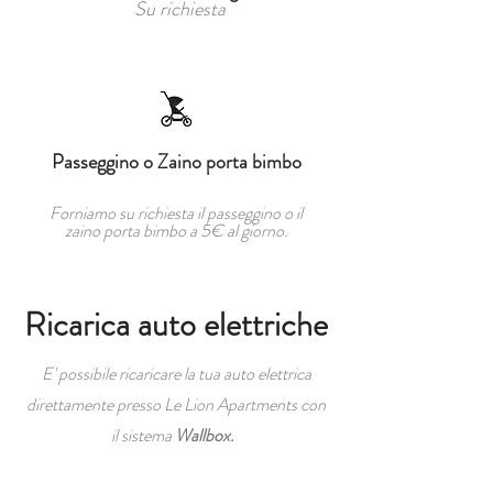
Su richiesta
Passeggino o Zaino porta bimbo
Forniamo su richiesta il passeggino o il
zaino porta bimbo a 5€ al giorno.
Ricarica auto elettriche
E' possibile ricaricare la tua auto elettrica
direttamente presso Le Lion Apartments con
il sistema
Wallbox.