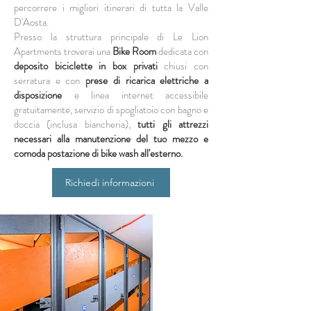
percorrere i migliori itinerari di tutta la Valle
D'Aosta.
Presso la struttura principale di Le Lion
Apartments troverai una
Bike Room
dedicata con
deposito biciclette in box privati
chiusi con
serratura e con
prese di ricarica elettriche a
disposizione
e linea internet accessibile
gratuitamente, servizio di spogliatoio con bagno e
doccia (inclusa biancheria),
tutti gli attrezzi
necessari alla manutenzione del tuo mezzo e
comoda postazione di bike wash all'esterno.
Richiedi informazioni