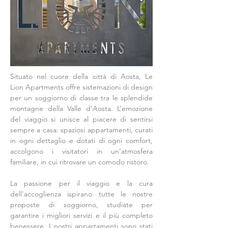
Situato nel cuore della città di Aosta, Le
Lion Apartments offre sistemazioni di design
per un soggiorno di classe tra le splendide
montagne della Valle d’Aosta. L’emozione
del viaggio si unisce al piacere di sentirsi
sempre a casa: spaziosi appartamenti, curati
in ogni dettaglio e dotati di ogni comfort,
accolgono i visitatori in un’atmosfera
familiare, in cui ritrovare un comodo ristoro.
La passione per il viaggio e la cura
dell’accoglienza ispirano tutte le nostre
proposte di soggiorno, studiate per
garantire i migliori servizi e il più completo
benessere. I nostri appartamenti sono stati