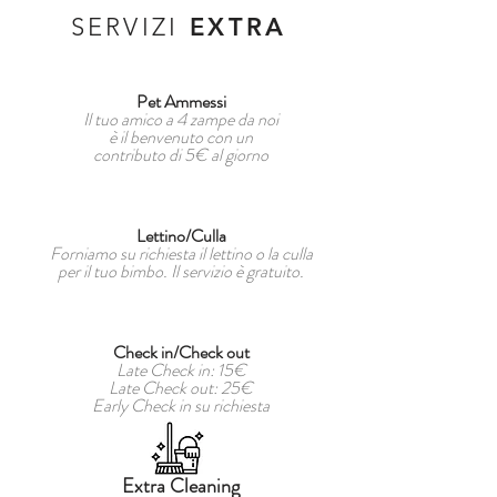
SERVIZI
EXTRA
Pet Ammessi
Il tuo amico a 4 zampe da noi
è il benvenuto con un
contributo di 5€ al giorno
Lettino/Culla
Forniamo su richiesta il lettino o la culla
per il tuo bimbo. Il servizio è gratuito.
Check in/Check out
Late Check in: 15€
Late Check out: 25€
Early Check in su richiesta
Extra Cleaning