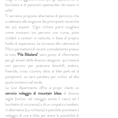
bicicletta e di panorami spettacolari da vivere in
sella!
Ti verranno proposte alternative di percorso che
si adattano alle esigenze dei principianti ma anche
dei più esperti. Ogni ciclista potrà scegliere
come muoversi tra percorsi con curve, piste
ciclabili o sentieri in velocità, in base al proprio
livello di esperienza. La vicinanza alla cabinovia di
Pila ti permetterà di recarti comodamente presso
la nota
'Pila Bikeland'
, vero punto di riferimento
per gli amanti delle diverse categorie: qui troverai
vari percorsi per praticare downhill, enduro,
freeride, cross country oltre al bike park ed al
pumptrack, un vero paradiso per ciclisti ad alta
quota immerso nel verde.
Le Lion Apartments offre ai propri clienti un
servizio noleggio di mountain bikes
di diverse
taglie (inclusi nel noleggio anche il casco ed il
lucchetto di sicurezza) o di un simpatico tandem;
in alternativa (su richiesta) è possibile prenotare il
noleggio di una e-bike per avere la possibilità di