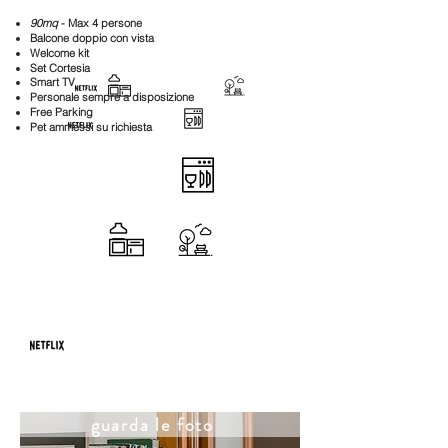
90mq
- Max 4 persone
Balcone doppio con vista
Welcome kit
Set Cortesia
Smart TV
Personale sempre a disposizione
Free Parking
Pet ammessi su richiesta
Appartamento Darius (Via
Lys 20)
guarda le foto